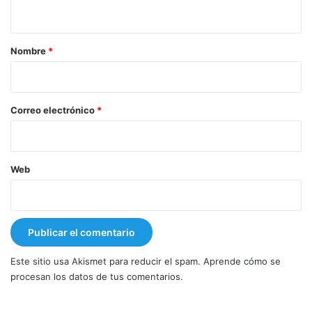
t
a
r
Nombre
*
i
o
*
Correo electrónico
*
Web
Este sitio usa Akismet para reducir el spam.
Aprende cómo se
procesan los datos de tus comentarios.