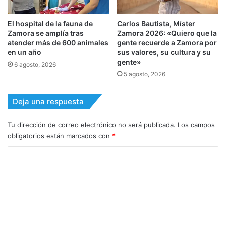
El hospital de la fauna de
Carlos Bautista, Míster
Zamora se amplía tras
Zamora 2026: «Quiero que la
atender más de 600 animales
gente recuerde a Zamora por
en un año
sus valores, su cultura y su
gente»
6 agosto, 2026
5 agosto, 2026
Deja una respuesta
Tu dirección de correo electrónico no será publicada.
Los campos
obligatorios están marcados con
*
C
o
m
e
n