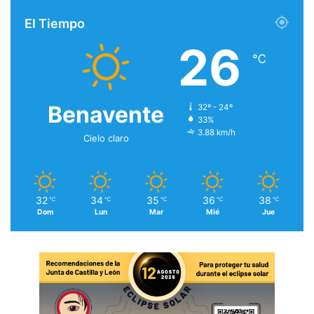
El Tiempo
26
℃
Benavente
32º - 24º
33%
3.88 km/h
Cielo claro
32
34
35
36
38
℃
℃
℃
℃
℃
Dom
Lun
Mar
Mié
Jue