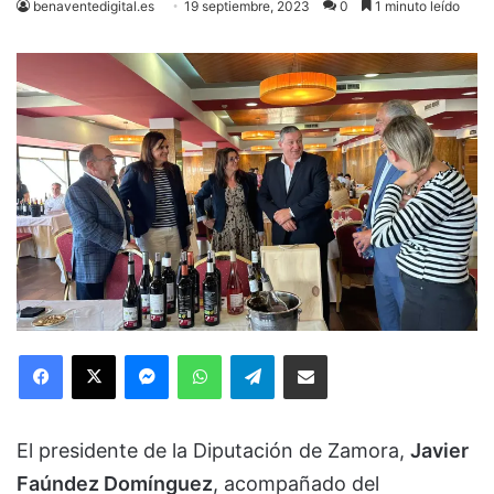
benaventedigital.es
19 septiembre, 2023
0
1 minuto leído
Facebook
X
Messenger
WhatsApp
Telegram
Compartir via Email
El presidente de la Diputación de Zamora,
Javier
Faúndez Domínguez
, acompañado del