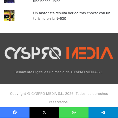
una noche única
Un motorista resulta herido tras chocar con un
turismo en la N-630
Benavente Digital
es un medio de
CYSPRO MEDIA S.L.
Copyright © CYSPRO MEDIA S.L. 2026. Todos los derechos
reservados.
Facebook
X
Instagram
Facebook
X
WhatsApp
Telegram