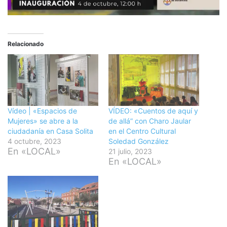
Relacionado
Vídeo | «Espacios de
VÍDEO: «Cuentos de aquí y
Mujeres» se abre a la
de allá” con Charo Jaular
ciudadanía en Casa Solita
en el Centro Cultural
4 octubre, 2023
Soledad González
En «LOCAL»
21 julio, 2023
En «LOCAL»