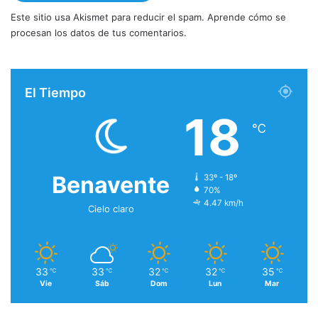
Este sitio usa Akismet para reducir el spam.
Aprende cómo se
procesan los datos de tus comentarios.
El Tiempo
18
℃
Benavente
33º - 18º
70%
4.47 km/h
Cielo claro
33
33
32
32
35
℃
℃
℃
℃
℃
Vie
Sáb
Dom
Lun
Mar