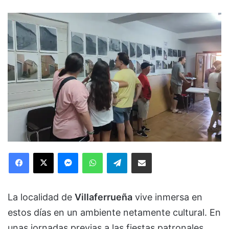
Facebook
X
Messenger
WhatsApp
Telegram
Compartir via Email
La localidad de
Villaferrueña
vive inmersa en
estos días en un ambiente netamente cultural. En
unas jornadas previas a las fiestas patronales