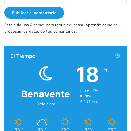
Este sitio usa Akismet para reducir el spam.
Aprende cómo se
procesan los datos de tus comentarios.
El Tiempo
18
℃
Benavente
33º - 17º
70%
1.34 km/h
Cielo claro
33
33
32
32
35
℃
℃
℃
℃
℃