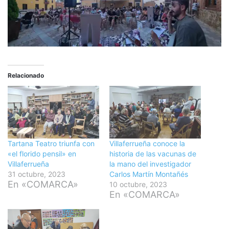
Relacionado
Tartana Teatro triunfa con
Villaferrueña conoce la
«el florido pensil» en
historia de las vacunas de
Villaferrueña
la mano del investigador
31 octubre, 2023
Carlos Martín Montañés
En «COMARCA»
10 octubre, 2023
En «COMARCA»