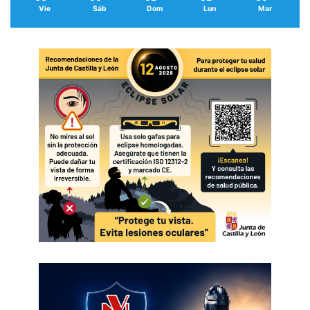
Vie
Sáb
Dom
Lun
Mar