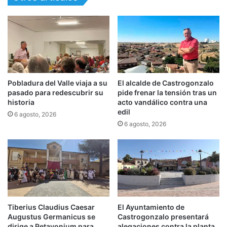
Pobladura del Valle viaja a su
El alcalde de Castrogonzalo
pasado para redescubrir su
pide frenar la tensión tras un
historia
acto vandálico contra una
edil
6 agosto, 2026
6 agosto, 2026
Tiberius Claudius Caesar
El Ayuntamiento de
Augustus Germanicus se
Castrogonzalo presentará
dirige a Petavonium para
alegaciones contra la planta