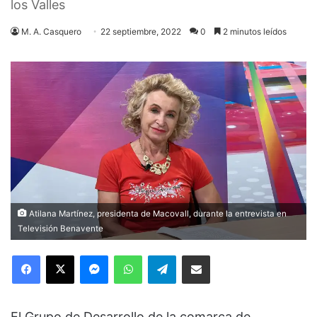
los Valles
M. A. Casquero
22 septiembre, 2022
0
2 minutos leídos
Atilana Martínez, presidenta de Macovall, durante la entrevista en
Televisión Benavente
Facebook
X
Messenger
WhatsApp
Telegram
Compartir via Email
El Grupo de Desarrollo de la comarca de