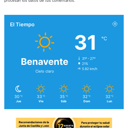
procesan los datos de tus comentarios.
El Tiempo
31
℃
Benavente
31º - 27º
21%
5.82 km/h
Cielo claro
30
33
35
32
32
℃
℃
℃
℃
℃
Jue
Vie
Sáb
Dom
Lun