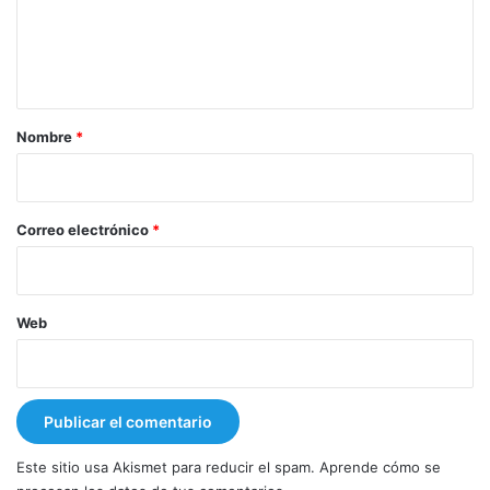
n
t
a
r
Nombre
*
i
o
*
Correo electrónico
*
Web
Este sitio usa Akismet para reducir el spam.
Aprende cómo se