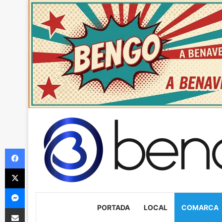
Facebook
X
Messenger
PORTADA
LOCAL
COMARCA
Compartir via Email