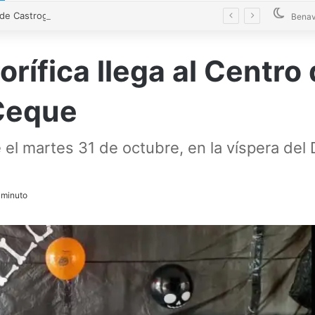
El alcalde de Castrogonzalo pide frenar la tensión tras un acto vandálico contra una edil
Benav
rífica llega al Centro
Ceque
el martes 31 de octubre, en la víspera del D
 minuto