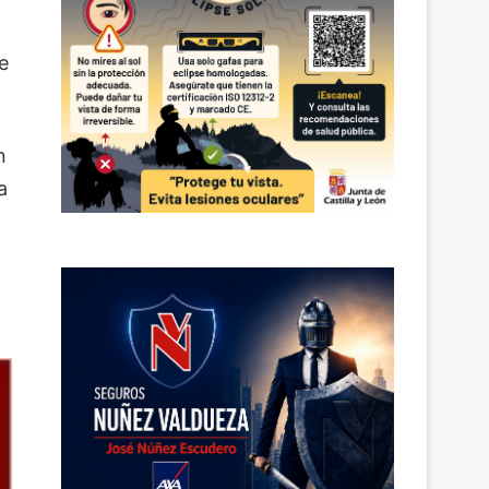
e
n
a