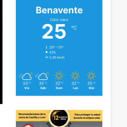
Benavente
Cielo claro
25
℃
25º - 25º
41%
5.35 km/h
33
35
32
32
35
℃
℃
℃
℃
℃
Vie
Sáb
Dom
Lun
Mar