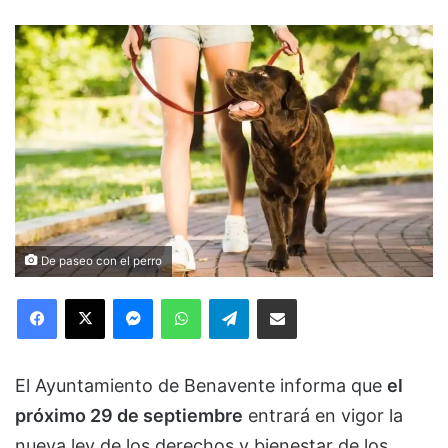
De paseo con el perro
Facebook
X
Messenger
WhatsApp
Telegram
Compartir via Email
El Ayuntamiento de Benavente informa que
el
próximo 29 de septiembre
entrará en vigor la
nueva ley de los derechos y bienestar de los