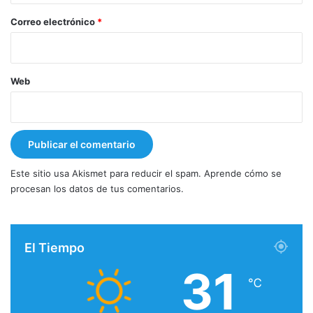
o
*
Correo electrónico
*
Web
Este sitio usa Akismet para reducir el spam.
Aprende cómo se
procesan los datos de tus comentarios.
El Tiempo
31
℃