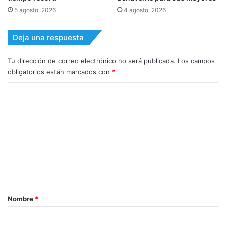
5 agosto, 2026
4 agosto, 2026
Deja una respuesta
Tu dirección de correo electrónico no será publicada.
Los campos
obligatorios están marcados con
*
C
o
m
e
n
t
a
r
Nombre
*
i