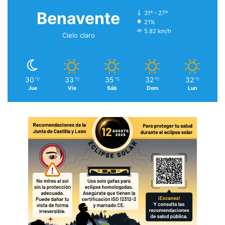
Benavente
31º - 27º
21%
5.82 km/h
Cielo claro
30
33
35
32
32
℃
℃
℃
℃
℃
Jue
Vie
Sáb
Dom
Lun