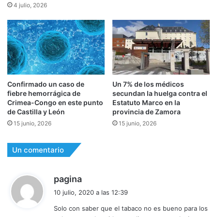
4 julio, 2026
Confirmado un caso de
Un 7% de los médicos
fiebre hemorrágica de
secundan la huelga contra el
Crimea-Congo en este punto
Estatuto Marco en la
de Castilla y León
provincia de Zamora
15 junio, 2026
15 junio, 2026
Un comentario
d
pagina
i
10 julio, 2020 a las 12:39
c
Solo con saber que el tabaco no es bueno para los
e