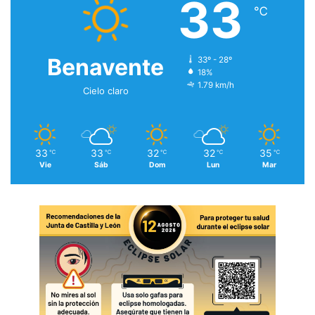
33
℃
Benavente
33º - 28º
18%
1.79 km/h
Cielo claro
33
33
32
32
35
℃
℃
℃
℃
℃
Vie
Sáb
Dom
Lun
Mar