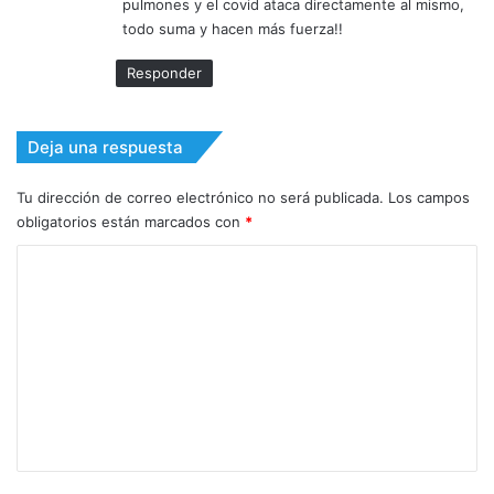
pulmones y el covid ataca directamente al mismo,
:
todo suma y hacen más fuerza!!
Responder
Deja una respuesta
Tu dirección de correo electrónico no será publicada.
Los campos
obligatorios están marcados con
*
C
o
m
e
n
t
a
r