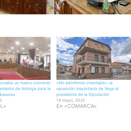
prueba un nuevo convenio
«No admitimos chantajes»: la
amiento de Astorga para la
oposición mayoritaria de Vega al
 basuras
presidente de la Diputación
3
19 mayo, 2025
AL»
En «COMARCA»