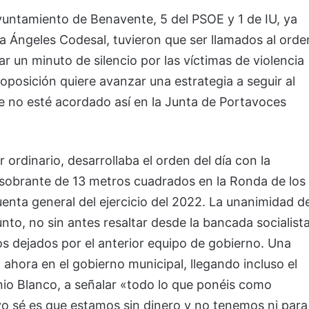
Ayuntamiento de Benavente, 5 del PSOE y 1 de IU, ya
a Ángeles Codesal, tuvieron que ser llamados al orde
ar un minuto de silencio por las víctimas de violencia
oposición quiere avanzar una estrategia a seguir al
e no esté acordado así en la Junta de Portavoces
ordinario, desarrollaba el orden del día con la
 sobrante de 13 metros cuadrados en la Ronda de los
enta general del ejercicio del 2022. La unanimidad d
nto, no sin antes resaltar desde la bancada socialist
os dejados por el anterior equipo de gobierno. Una
, ahora en el gobierno municipal, llegando incluso el
nio Blanco, a señalar «todo lo que ponéis como
e yo sé es que estamos sin dinero y no tenemos ni para