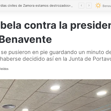
«Los guardias civiles de Zamora estamos destrozados»: el homenaje a las tres mujeres asesinadas por violencia machista
Benav
bela contra la preside
 Benavente
 se pusieron en pie guardando un minuto de 
 haberse decidido así en la Junta de Porta
leídos