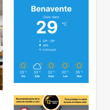
Benavente
Cielo claro
29
℃
33º - 28º
36%
0.45 km/h
33
33
32
33
35
℃
℃
℃
℃
℃
Vie
Sáb
Dom
Lun
Mar