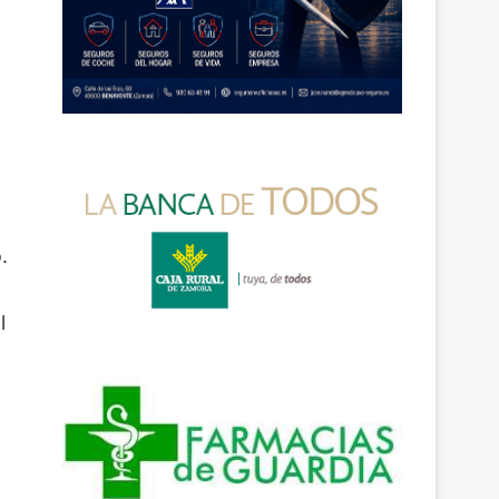
.
l
l