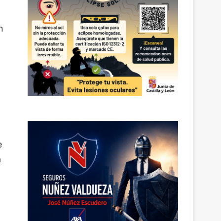
n
e
a