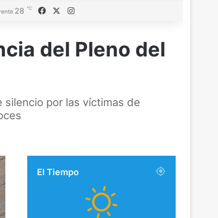
℃
Facebook
X
Instagram
28
ente
ncia del Pleno del
silencio por las víctimas de
voces
El Tiempo