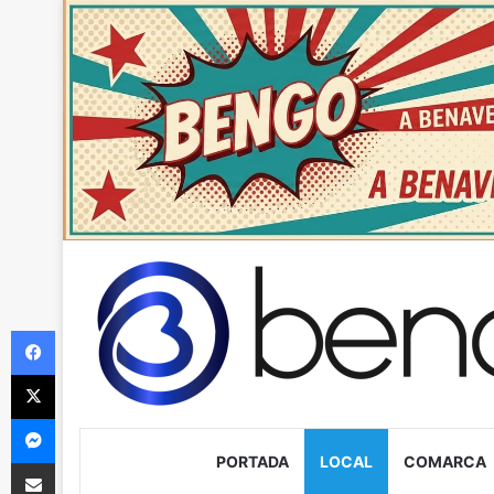
Facebook
X
Messenger
PORTADA
LOCAL
COMARCA
Compartir via Email