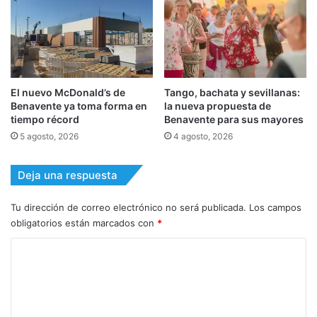
El nuevo McDonald’s de
Tango, bachata y sevillanas:
Benavente ya toma forma en
la nueva propuesta de
tiempo récord
Benavente para sus mayores
5 agosto, 2026
4 agosto, 2026
Deja una respuesta
Tu dirección de correo electrónico no será publicada.
Los campos
obligatorios están marcados con
*
C
o
m
e