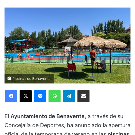
Piscinas de Benavente
Facebook
X
Messenger
WhatsApp
Telegram
Compartir via Email
El
Ayuntamiento de Benavente
, a través de su
Concejalía de Deportes, ha anunciado la apertura
oficial de la temporada de verano en las
piscinas