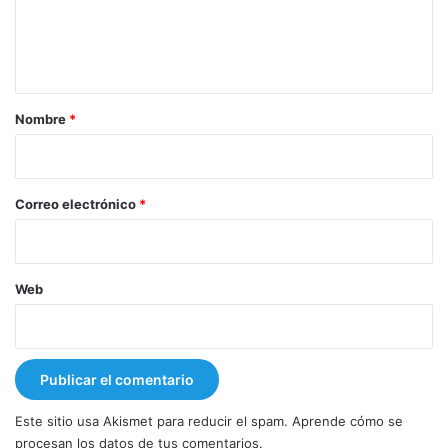
n
t
a
r
Nombre
*
i
o
*
Correo electrónico
*
Web
Este sitio usa Akismet para reducir el spam.
Aprende cómo se
procesan los datos de tus comentarios.