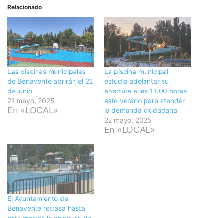
Relacionado
Las piscinas municipales
La piscina municipal
de Benavente abrirán el 22
estudia adelantar su
de junio
apertura a las 11:00 horas
21 mayo, 2025
este verano para atender
En «LOCAL»
la demanda ciudadana
22 mayo, 2025
En «LOCAL»
El Ayuntamiento de
Benavente retrasa hasta
este martes la apertura de