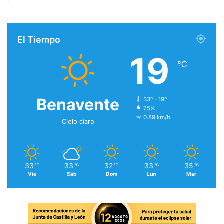
El Tiempo
19
℃
Benavente
33º - 19º
75%
0.89 km/h
Cielo claro
33
33
32
33
35
℃
℃
℃
℃
℃
Vie
Sáb
Dom
Lun
Mar