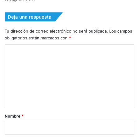
Deja una respuesta
Tu dirección de correo electrónico no será publicada.
Los campos
obligatorios están marcados con
*
C
o
m
e
n
t
a
r
Nombre
*
i
o