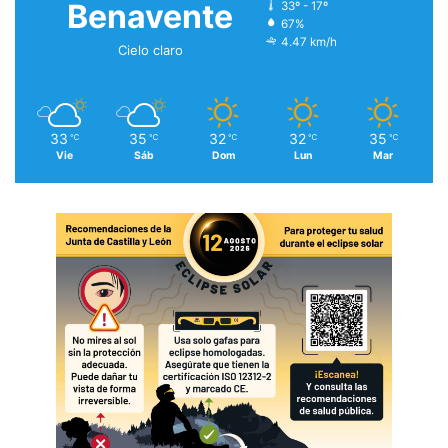
Benavente
33º - 17º
67%
4.47 km/h
Cielo claro
33
35
32
32
35
℃
℃
℃
℃
℃
Vie
Sáb
Dom
Lun
Mar