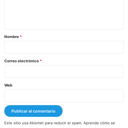
e
n
t
a
r
Nombre
*
i
o
*
Correo electrónico
*
Web
Este sitio usa Akismet para reducir el spam.
Aprende cómo se