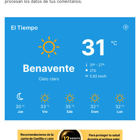
procesan los datos de tus comentarios.
El Tiempo
31
℃
Benavente
31º - 27º
21%
5.82 km/h
Cielo claro
30
33
35
32
32
℃
℃
℃
℃
℃
Jue
Vie
Sáb
Dom
Lun