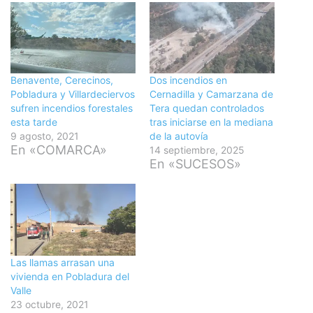
Benavente, Cerecinos,
Dos incendios en
Pobladura y Villardeciervos
Cernadilla y Camarzana de
sufren incendios forestales
Tera quedan controlados
esta tarde
tras iniciarse en la mediana
9 agosto, 2021
de la autovía
En «COMARCA»
14 septiembre, 2025
En «SUCESOS»
Las llamas arrasan una
vivienda en Pobladura del
Valle
23 octubre, 2021