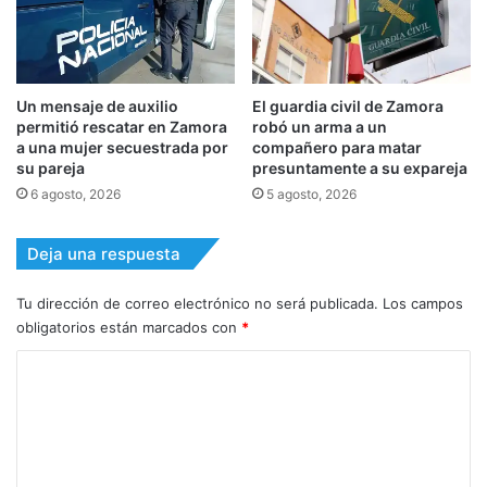
Un mensaje de auxilio
El guardia civil de Zamora
permitió rescatar en Zamora
robó un arma a un
a una mujer secuestrada por
compañero para matar
su pareja
presuntamente a su expareja
6 agosto, 2026
5 agosto, 2026
Deja una respuesta
Tu dirección de correo electrónico no será publicada.
Los campos
obligatorios están marcados con
*
C
o
m
e