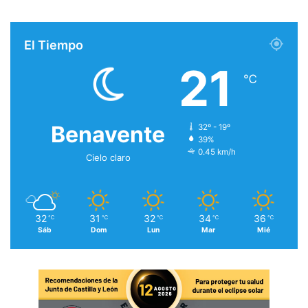
El Tiempo
21
℃
Benavente
32º - 19º
39%
0.45 km/h
Cielo claro
32
31
32
34
36
℃
℃
℃
℃
℃
Sáb
Dom
Lun
Mar
Mié