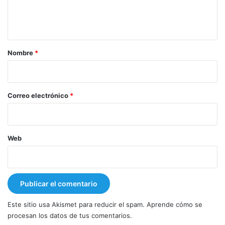
n
t
a
r
Nombre
*
i
o
*
Correo electrónico
*
Web
Este sitio usa Akismet para reducir el spam.
Aprende cómo se
procesan los datos de tus comentarios.