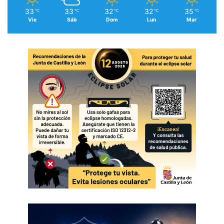
33
33
32
32
35
℃
℃
℃
℃
℃
Vie
Sáb
Dom
Lun
Mar