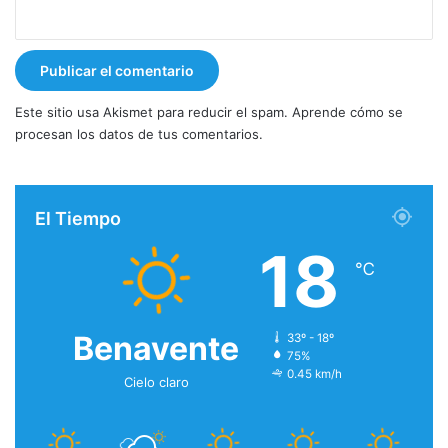
Este sitio usa Akismet para reducir el spam.
Aprende cómo se
procesan los datos de tus comentarios.
El Tiempo
18
℃
Benavente
33º - 18º
75%
0.45 km/h
Cielo claro