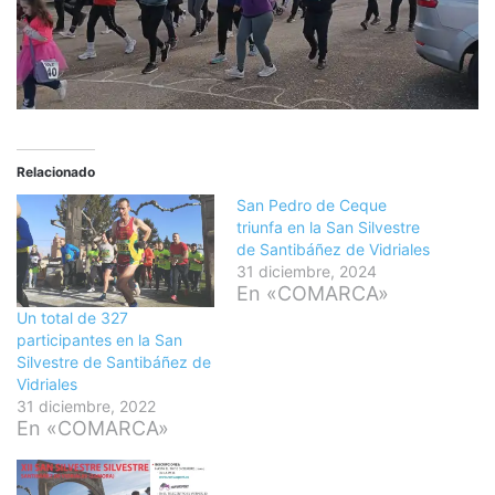
Relacionado
San Pedro de Ceque
triunfa en la San Silvestre
de Santibáñez de Vidriales
31 diciembre, 2024
En «COMARCA»
Un total de 327
participantes en la San
Silvestre de Santibáñez de
Vidriales
31 diciembre, 2022
En «COMARCA»