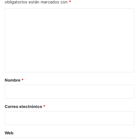
obligatorios están marcados con
*
C
o
m
e
n
t
a
r
Nombre
*
i
o
*
Correo electrónico
*
Web