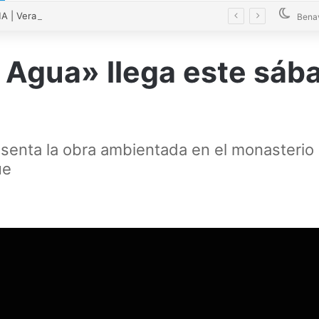
| Verano cultural en Bretó 2026
Bena
 Agua» llega este sáb
senta la obra ambientada en el monasterio 
ue