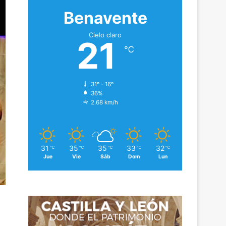
Benavente
Cielo claro
21
℃
31º - 16º
36%
2.68 km/h
31
35
35
33
32
℃
℃
℃
℃
℃
Jue
Vie
Sáb
Dom
Lun