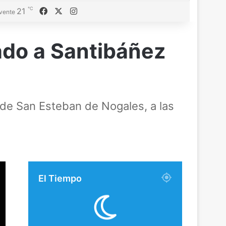
℃
Facebook
X
Instagram
21
vente
ado a Santibáñez
de San Esteban de Nogales, a las
El Tiempo