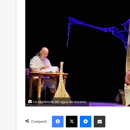
La sentencia del agua en escena
Facebook
X
Messenger
Compartir via Email
Compartir