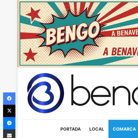
Facebook
X
Messenger
PORTADA
LOCAL
COMARCA
Compartir via Email