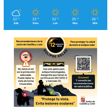
32
32
32
35
36
℃
℃
℃
℃
℃
Sáb
Dom
Lun
Mar
Mié