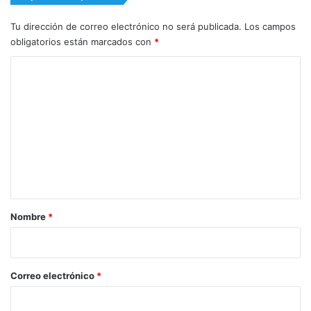
Tu dirección de correo electrónico no será publicada.
Los campos
obligatorios están marcados con
*
C
o
m
e
n
t
a
r
Nombre
*
i
o
*
Correo electrónico
*