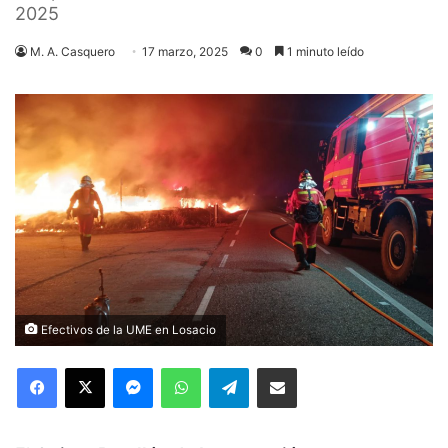
2025
M. A. Casquero
17 marzo, 2025
0
1 minuto leído
Efectivos de la UME en Losacio
Facebook
X
Messenger
WhatsApp
Telegram
Compartir via Email