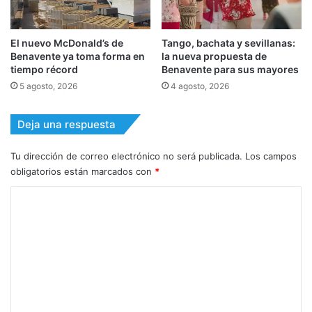
El nuevo McDonald’s de
Tango, bachata y sevillanas:
Benavente ya toma forma en
la nueva propuesta de
tiempo récord
Benavente para sus mayores
5 agosto, 2026
4 agosto, 2026
Deja una respuesta
Tu dirección de correo electrónico no será publicada.
Los campos
obligatorios están marcados con
*
C
o
m
e
n
t