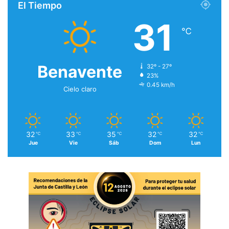
El Tiempo
31
℃
Benavente
32º - 27º
23%
0.45 km/h
Cielo claro
32
33
35
32
32
℃
℃
℃
℃
℃
Jue
Vie
Sáb
Dom
Lun