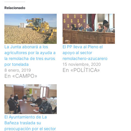
Relacionado
La Junta abonará a los
El PP lleva al Pleno el
agricultores por la ayuda a
apoyo al sector
la remolacha de tres euros
remolachero-azucarero
por tonelada
15 noviembre, 2020
En «POLÍTICA»
8 enero, 2019
En «CAMPO»
El Ayuntamiento de La
Bañeza traslada su
preocupación por el sector