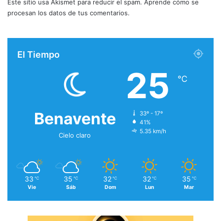
Este sitio usa Akismet para reducir el spam.
Aprende cómo se
procesan los datos de tus comentarios.
El Tiempo
25
℃
Benavente
33º - 17º
41%
5.35 km/h
Cielo claro
33
35
32
32
35
℃
℃
℃
℃
℃
Vie
Sáb
Dom
Lun
Mar