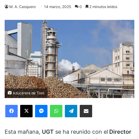
M. A. Casquero
14 marzo, 2025
0
2 minutos leídos
Azucarera de Toro
Facebook
X
Messenger
WhatsApp
Telegram
Compartir via Email
Esta mañana,
UGT
se ha reunido con el
Director