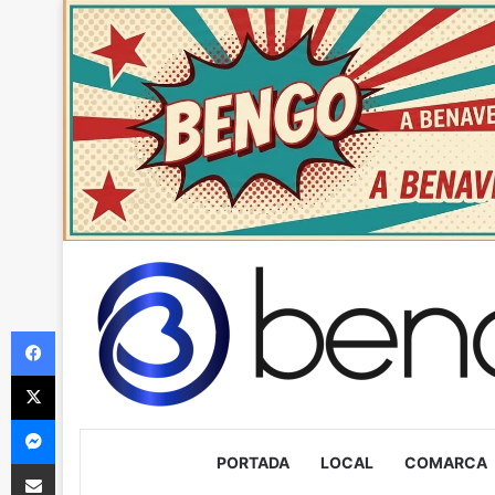
Facebook
X
Messenger
PORTADA
LOCAL
COMARCA
Compartir via Email