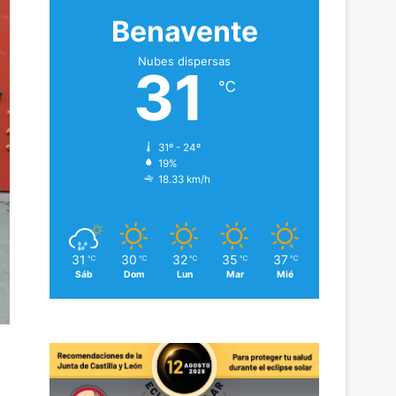
Benavente
Nubes dispersas
31
℃
31º - 24º
19%
18.33 km/h
31
30
32
35
37
℃
℃
℃
℃
℃
Sáb
Dom
Lun
Mar
Mié