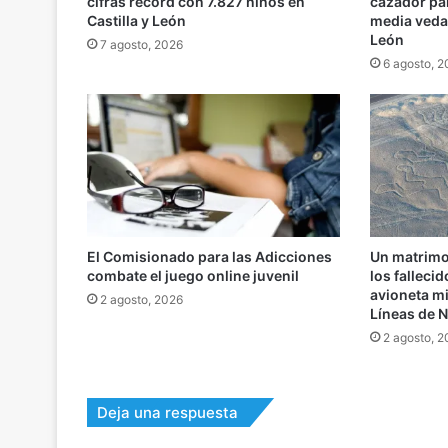
cifras récord con 7.827 niños en
cazador par
Castilla y León
media veda 
León
7 agosto, 2026
6 agosto, 
El Comisionado para las Adicciones
Un matrimon
combate el juego online juvenil
los falleci
avioneta m
2 agosto, 2026
Líneas de 
2 agosto, 
Deja una respuesta