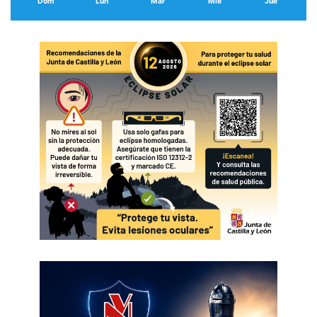
Dom
Lun
Mar
Mié
Jue