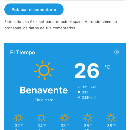
Este sitio usa Akismet para reducir el spam.
Aprende cómo se
procesan los datos de tus comentarios.
El Tiempo
26
℃
Benavente
32º - 24º
33%
3.88 km/h
Cielo claro
32
34
35
36
38
℃
℃
℃
℃
℃