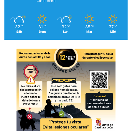
Cielo claro
32
31
32
35
37
℃
℃
℃
℃
℃
Sáb
Dom
Lun
Mar
Mié