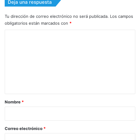
Deja una respuesta
Tu dirección de correo electrónico no será publicada.
Los campos
obligatorios están marcados con
*
C
o
m
e
n
t
a
r
Nombre
*
i
o
*
Correo electrónico
*