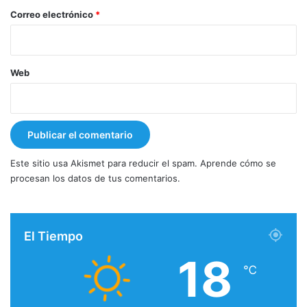
*
Correo electrónico
*
Web
Este sitio usa Akismet para reducir el spam.
Aprende cómo se
procesan los datos de tus comentarios.
El Tiempo
18
℃