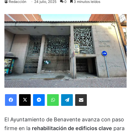
Redacción
24 julio, 2025
0
3 minutos leídos
Facebook
X
Messenger
WhatsApp
Telegram
Compartir via Email
El Ayuntamiento de Benavente avanza con paso
firme en la
rehabilitación de edificios clave
para