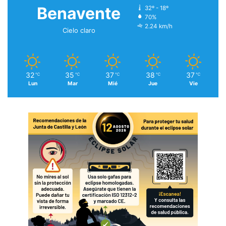
Benavente
32º - 18º
70%
2.24 km/h
Cielo claro
32
35
37
38
37
℃
℃
℃
℃
℃
Lun
Mar
Mié
Jue
Vie