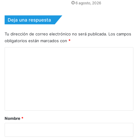
6 agosto, 2026
Deja una respuesta
Tu dirección de correo electrónico no será publicada.
Los campos
obligatorios están marcados con
*
C
o
m
e
n
t
a
r
Nombre
*
i
o