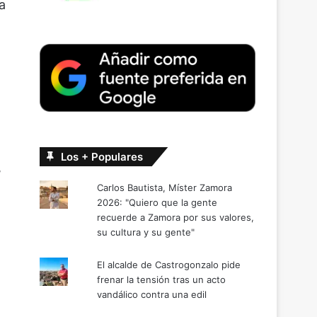
a
Los + Populares
,
Carlos Bautista, Míster Zamora
2026: "Quiero que la gente
recuerde a Zamora por sus valores,
su cultura y su gente"
El alcalde de Castrogonzalo pide
frenar la tensión tras un acto
vandálico contra una edil