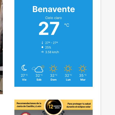
Benavente
Cielo claro
27
℃
27º - 27º
25%
3.58 km/h
27
32
32
32
35
℃
℃
℃
℃
℃
Vie
Sáb
Dom
Lun
Mar