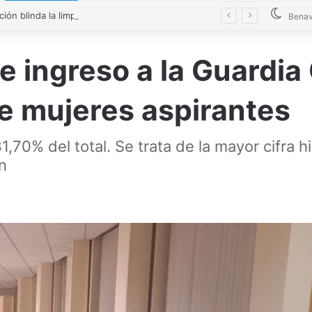
La Diputación blinda la limpieza de fosas sépticas en más de 200 pueblos de Zamora
Benav
e ingreso a la Guardia
de mujeres aspirantes
,70% del total. Se trata de la mayor cifra 
n