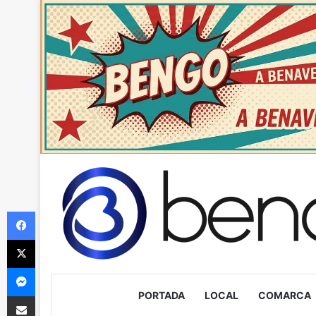
Facebook
X
Messenger
PORTADA
LOCAL
COMARCA
Compartir via Email