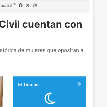
℃
Facebook
X
Instagram
28
ente
 Civil cuentan con
histórica de mujeres que opositan a
El Tiempo