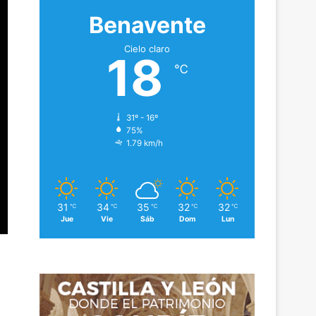
Benavente
Cielo claro
18
℃
31º - 16º
75%
1.79 km/h
31
34
35
32
32
℃
℃
℃
℃
℃
Jue
Vie
Sáb
Dom
Lun