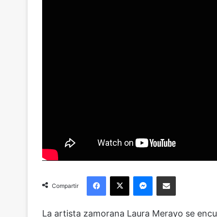
Facebook
X
Messenger
Compartir via Email
Compartir
La artista zamorana Laura Merayo se encu