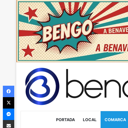
Facebook
X
Messenger
PORTADA
LOCAL
COMARCA
Compartir via Email