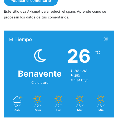
Este sitio usa Akismet para reducir el spam.
Aprende cómo se
procesan los datos de tus comentarios.
El Tiempo
26
℃
Benavente
26º - 26º
25%
1.34 km/h
Cielo claro
32
32
32
35
36
℃
℃
℃
℃
℃
Sáb
Dom
Lun
Mar
Mié