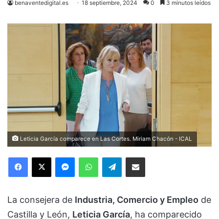
benaventedigital.es
18 septiembre, 2024
0
3 minutos leídos
Leticia García comparece en Las Cortes. Miriam Chacón - ICAL
Facebook
X
Messenger
WhatsApp
Telegram
Compartir via Email
La consejera de
Industria, Comercio y Empleo
de
Castilla y León,
Leticia García
, ha comparecido