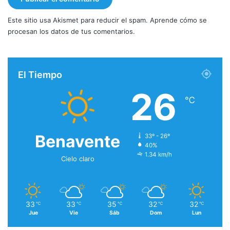
Este sitio usa Akismet para reducir el spam.
Aprende cómo se
procesan los datos de tus comentarios.
El Tiempo
26
℃
Benavente
33º - 26º
40%
1.34 km/h
Cielo claro
33
33
35
32
32
℃
℃
℃
℃
℃
Jue
Vie
Sáb
Dom
Lun