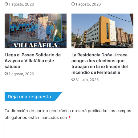
1 agosto, 2026
1 agosto, 2026
Llega el Paseo Solidario de
La Residencia Doña Urraca
Azayca a Villafáfila este
acoge a los efectivos que
sábado
trabajan en la extinción del
incendio de Fermoselle
1 agosto, 2026
31 julio, 2026
Deja una respuesta
Tu dirección de correo electrónico no será publicada.
Los campos
obligatorios están marcados con
*
C
o