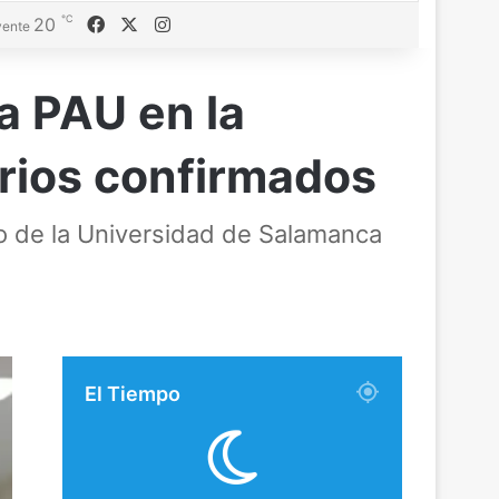
℃
Facebook
X
Instagram
20
ente
la PAU en la
arios confirmados
o de la Universidad de Salamanca
El Tiempo