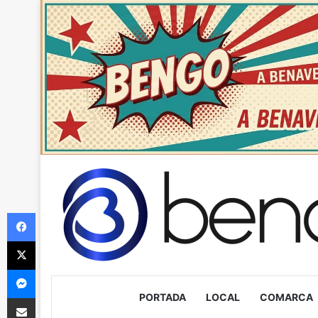
Facebook
X
Messenger
PORTADA
LOCAL
COMARCA
Compartir via Email