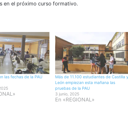
os en el próximo curso formativo.
n las fechas de la PAU
Más de 11.100 estudiantes de Castilla 
León empiezan esta mañana las
 2025
pruebas de la PAU
IONAL»
3 junio, 2025
En «REGIONAL»