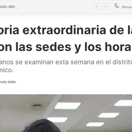
La Diputación blinda la limpieza de fosas sépticas en más de 200 pueblos de Zamora
Benav
ria extraordinaria de 
son las sedes y los hor
anos se examinan esta semana en el distrit
mico.
nuto leído