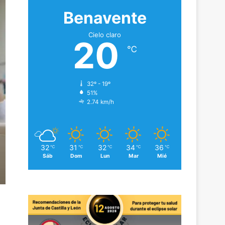
Benavente
Cielo claro
20
℃
32º - 19º
51%
2.74 km/h
32
31
32
34
36
℃
℃
℃
℃
℃
Sáb
Dom
Lun
Mar
Mié