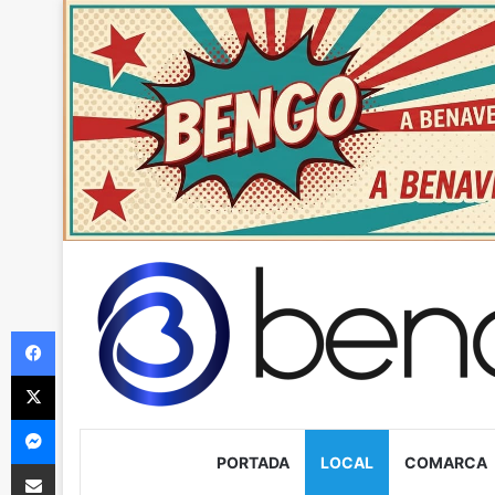
Facebook
X
Messenger
PORTADA
LOCAL
COMARCA
Compartir via Email