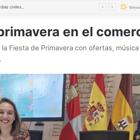
«Los guardias civiles de Zamora estamos destrozados»: el homenaje a las tres mujeres asesinadas por violencia machista
Benav
e primavera en el come
 la Fiesta de Primavera con ofertas, músic
o