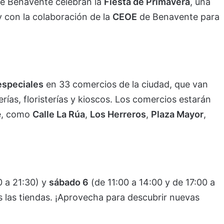
de Benavente celebran la
Fiesta de Primavera
, una
y con la colaboración de la
CEOE
de Benavente para
especiales
en 33 comercios de la ciudad, que van
rías, floristerías y kioscos. Los comercios estarán
te, como
Calle La Rúa
,
Los Herreros
,
Plaza Mayor
,
0 a 21:30) y
sábado 6
(de 11:00 a 14:00 y de 17:00 a
s las tiendas. ¡Aprovecha para descubrir nuevas