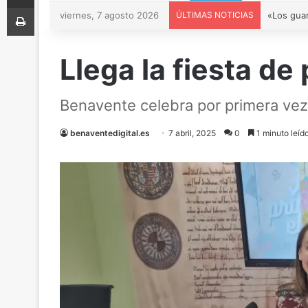
Imprimir
viernes, 7 agosto 2026
ÚLTIMAS NOTICIAS
Llega la fiesta d
Benavente celebra por primera vez
benaventedigital.es
7 abril, 2025
0
1 minuto leíd