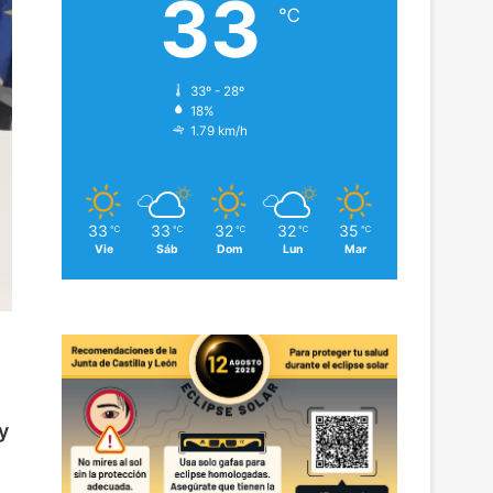
33
℃
33º - 28º
18%
1.79 km/h
33
33
32
32
35
℃
℃
℃
℃
℃
Vie
Sáb
Dom
Lun
Mar
y