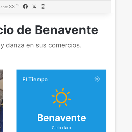
℃
Facebook
X
Instagram
33
ente
rcio de Benavente
a y danza en sus comercios.
El Tiempo
Benavente
Cielo claro