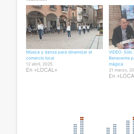
Música y danza para dinamizar el
VIDEO: Sólo
comercio local
Benavente pa
12 abril, 2025
mágica
En «LOCAL»
21 marzo, 2
En «LOC