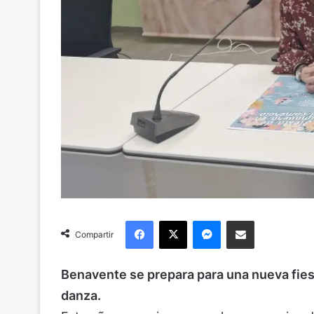
Facebook
X
Messenger
Compartir via Email
Compartir
Benavente se prepara para una nueva fiest
danza.