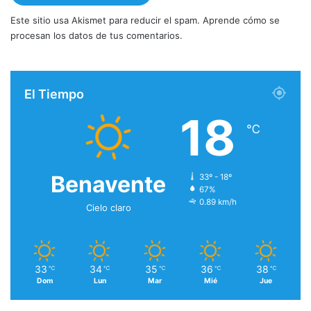
Este sitio usa Akismet para reducir el spam.
Aprende cómo se
procesan los datos de tus comentarios.
El Tiempo
18
℃
Benavente
33º - 18º
67%
0.89 km/h
Cielo claro
33
34
35
36
38
℃
℃
℃
℃
℃
Dom
Lun
Mar
Mié
Jue