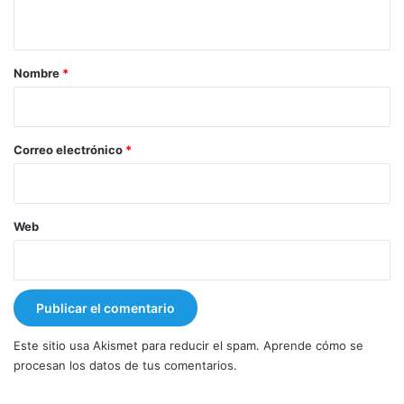
t
a
r
Nombre
*
i
o
*
Correo electrónico
*
Web
Este sitio usa Akismet para reducir el spam.
Aprende cómo se
procesan los datos de tus comentarios.