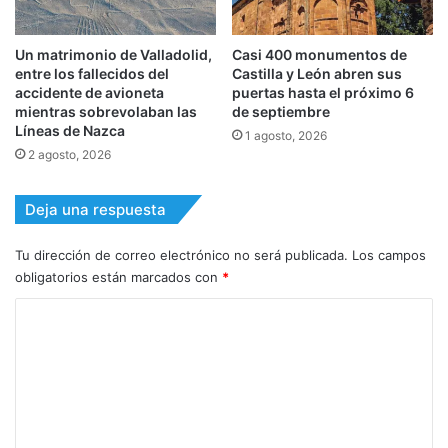
Un matrimonio de Valladolid,
Casi 400 monumentos de
entre los fallecidos del
Castilla y León abren sus
accidente de avioneta
puertas hasta el próximo 6
mientras sobrevolaban las
de septiembre
Líneas de Nazca
1 agosto, 2026
2 agosto, 2026
Deja una respuesta
Tu dirección de correo electrónico no será publicada.
Los campos
obligatorios están marcados con
*
C
o
m
e
n