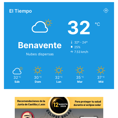
El Tiempo
32
℃
Benavente
32º - 24º
25%
7.53 km/h
Nubes dispersas
32
30
32
35
37
℃
℃
℃
℃
℃
Sáb
Dom
Lun
Mar
Mié