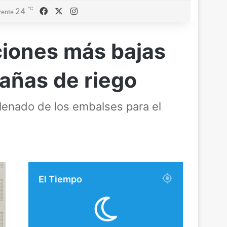
℃
Facebook
X
Instagram
24
ente
ciones más bajas
pañas de riego
lenado de los embalses para el
El Tiempo