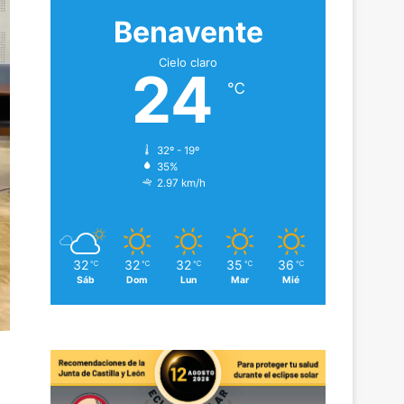
Benavente
Cielo claro
24
℃
32º - 19º
35%
2.97 km/h
32
32
32
35
36
℃
℃
℃
℃
℃
Sáb
Dom
Lun
Mar
Mié