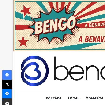
Facebook
X
Messenger
PORTADA
LOCAL
COMARCA
Compartir via Email