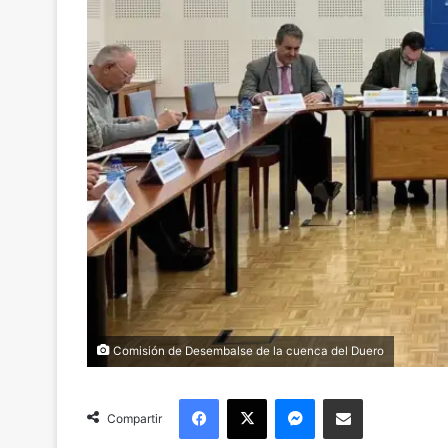
Comisión de Desembalse de la cuenca del Duero
Facebook
X
Messenger
Compartir via Email
Compartir