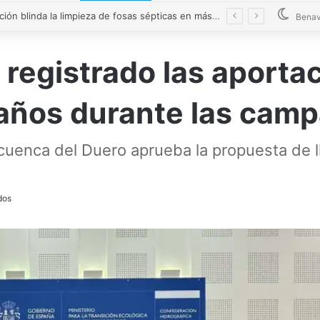
o el fuego en la planta de Roales del Pan
Benav
registrado las aporta
 años durante las cam
uenca del Duero aprueba la propuesta de l
dos