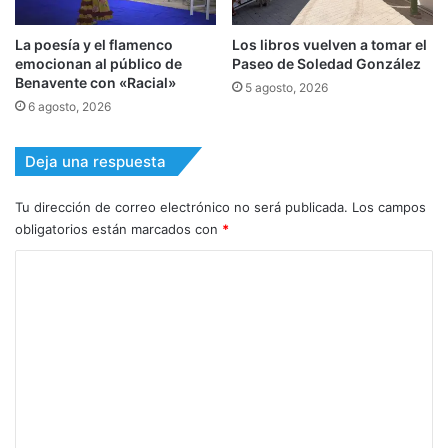
La poesía y el flamenco
Los libros vuelven a tomar el
emocionan al público de
Paseo de Soledad González
Benavente con «Racial»
5 agosto, 2026
6 agosto, 2026
Deja una respuesta
Tu dirección de correo electrónico no será publicada.
Los campos
obligatorios están marcados con
*
C
o
m
e
n
t
a