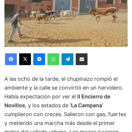
Facebook
X
Messenger
WhatsApp
Telegram
Compartir via Email
A las ocho de la tarde, el chupinazo rompió el
ambiente y la calle se convirtió en un hervidero.
Había expectación por ver el
II Encierro de
Novillos
, y los astados de
‘La Campana’
cumplieron con creces. Salieron con gas, fuertes
y metiendo una marcha más desde el primer
metro del vallado urbano. Los mozos tuvieron