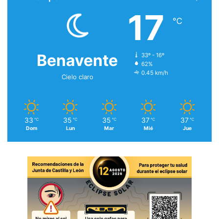
17
℃
Benavente
33º - 16º
62%
0.45 km/h
Cielo claro
33
35
35
37
37
℃
℃
℃
℃
℃
Dom
Lun
Mar
Mié
Jue