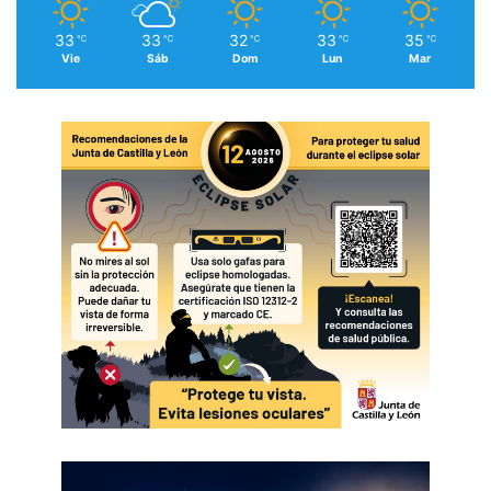
33
33
32
33
35
℃
℃
℃
℃
℃
Vie
Sáb
Dom
Lun
Mar