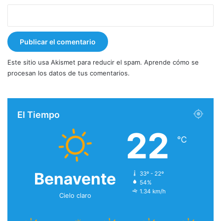
Este sitio usa Akismet para reducir el spam.
Aprende cómo se
procesan los datos de tus comentarios.
El Tiempo
22
℃
Benavente
33º - 22º
54%
1.34 km/h
Cielo claro