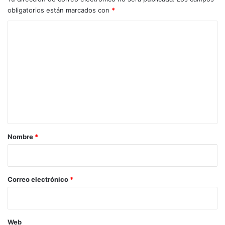
obligatorios están marcados con
*
C
o
m
e
n
t
a
r
Nombre
*
i
o
*
Correo electrónico
*
Web