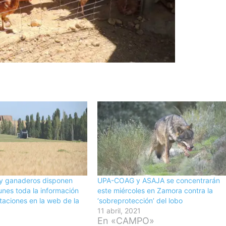
 y ganaderos disponen
UPA-COAG y ASAJA se concentrarán
unes toda la información
este miércoles en Zamora contra la
taciones en la web de la
‘sobreprotección’ del lobo
11 abril, 2021
En «CAMPO»