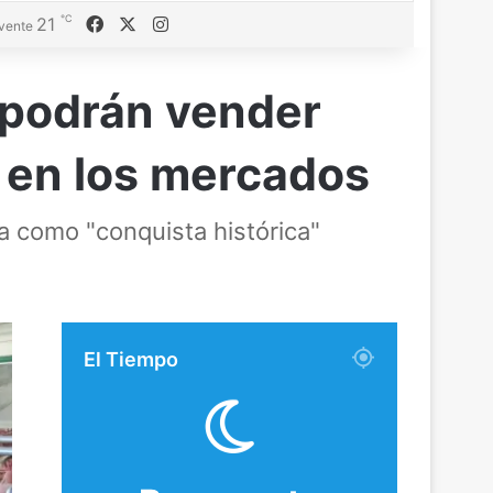
℃
Facebook
X
Instagram
21
vente
 podrán vender
 en los mercados
a como "conquista histórica"
El Tiempo