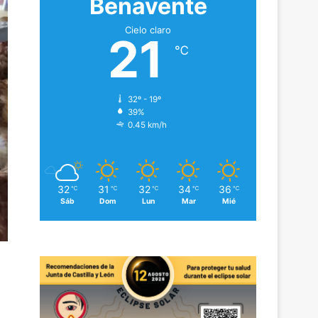
Benavente
Cielo claro
21
℃
32º - 19º
39%
0.45 km/h
32
31
32
34
36
℃
℃
℃
℃
℃
Sáb
Dom
Lun
Mar
Mié