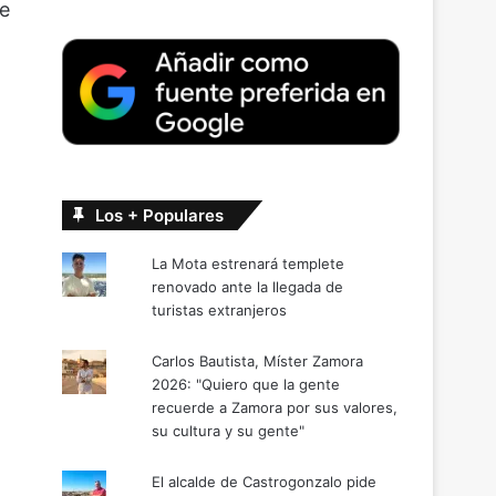
de
Los + Populares
La Mota estrenará templete
renovado ante la llegada de
turistas extranjeros
Carlos Bautista, Míster Zamora
2026: "Quiero que la gente
recuerde a Zamora por sus valores,
su cultura y su gente"
El alcalde de Castrogonzalo pide