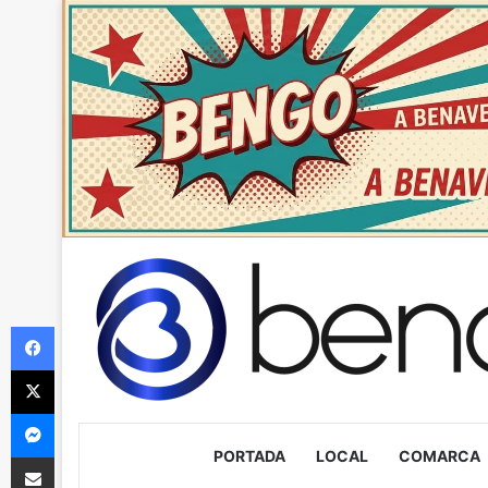
Facebook
X
Messenger
PORTADA
LOCAL
COMARCA
Compartir via Email