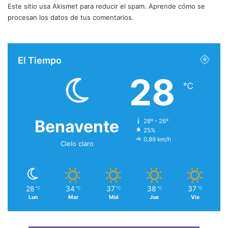
Este sitio usa Akismet para reducir el spam.
Aprende cómo se
procesan los datos de tus comentarios.
El Tiempo
28
℃
Benavente
28º - 26º
25%
0.89 km/h
Cielo claro
28
34
37
38
37
℃
℃
℃
℃
℃
Lun
Mar
Mié
Jue
Vie