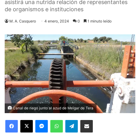
asistirá una nutrida relación de representantes
de organismos e instituciones
M. A. Casquero
4 enero, 2024
0
1 minuto leído
Canal de riego junto al azud de Melgar de Tera
Facebook
X
Messenger
WhatsApp
Telegram
Compartir via Email