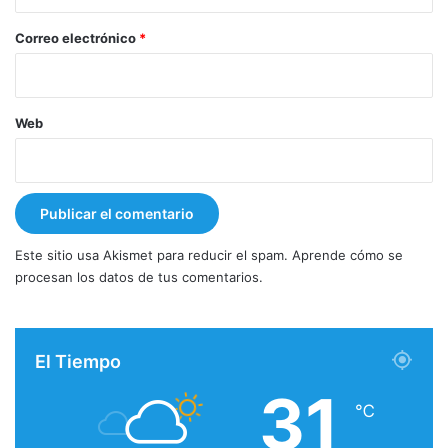
o
*
Correo electrónico
*
Web
Este sitio usa Akismet para reducir el spam.
Aprende cómo se
procesan los datos de tus comentarios.
El Tiempo
31
℃