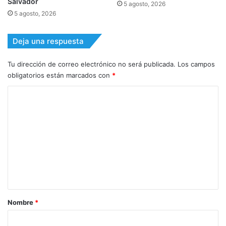
Salvador
5 agosto, 2026
5 agosto, 2026
Deja una respuesta
Tu dirección de correo electrónico no será publicada.
Los campos
obligatorios están marcados con
*
C
o
m
e
n
t
a
r
Nombre
*
i