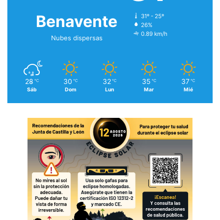
Benavente
31º - 25º
26%
0.89 km/h
Nubes dispersas
28
30
32
35
37
℃
℃
℃
℃
℃
Sáb
Dom
Lun
Mar
Mié