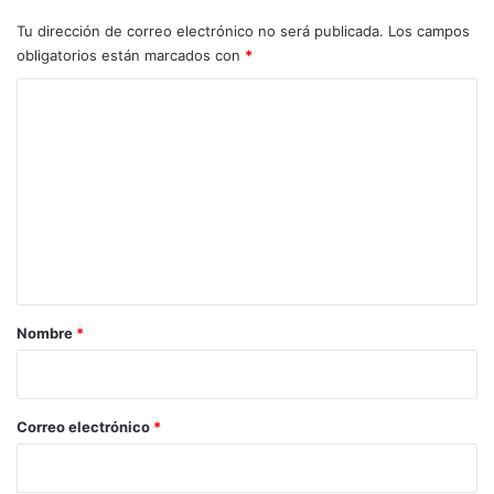
Tu dirección de correo electrónico no será publicada.
Los campos
obligatorios están marcados con
*
C
o
m
e
n
t
a
r
Nombre
*
i
o
*
Correo electrónico
*