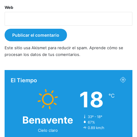
Web
Este sitio usa Akismet para reducir el spam.
Aprende cómo se
procesan los datos de tus comentarios.
El Tiempo
18
℃
Benavente
33º - 18º
67%
0.89 km/h
Cielo claro