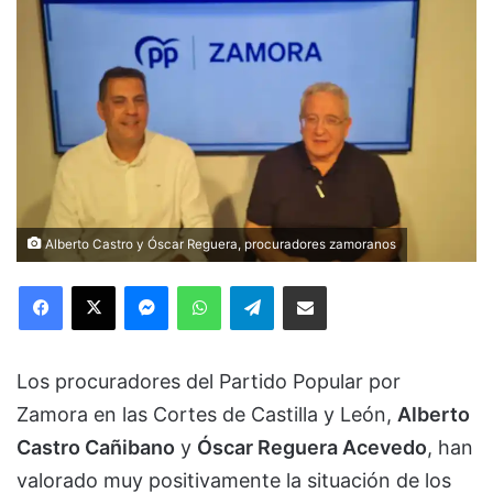
Alberto Castro y Óscar Reguera, procuradores zamoranos
Facebook
X
Messenger
WhatsApp
Telegram
Compartir via Email
Los procuradores del Partido Popular por
Zamora en las Cortes de Castilla y León,
Alberto
Castro Cañibano
y
Óscar Reguera Acevedo
, han
valorado muy positivamente la situación de los