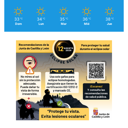
33
34
35
36
38
℃
℃
℃
℃
℃
Dom
Lun
Mar
Mié
Jue