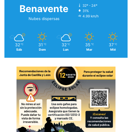
Benavente
32º - 24º
31%
4.99 km/h
Nubes dispersas
32
31
32
35
37
℃
℃
℃
℃
℃
Sáb
Dom
Lun
Mar
Mié