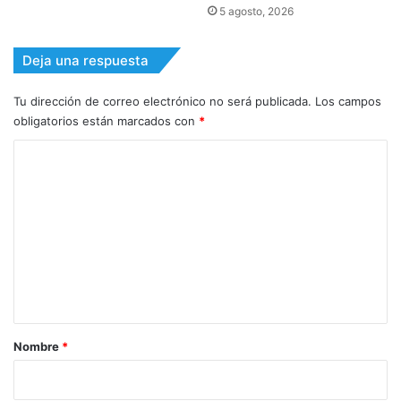
5 agosto, 2026
Deja una respuesta
Tu dirección de correo electrónico no será publicada.
Los campos
obligatorios están marcados con
*
C
o
m
e
n
t
a
r
Nombre
*
i
o