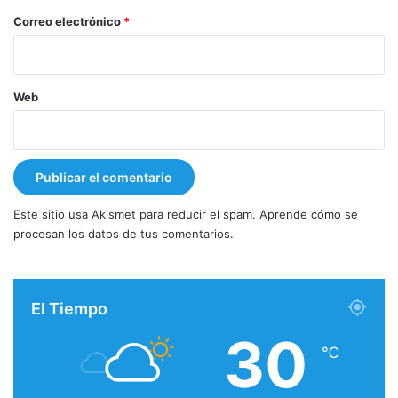
*
Correo electrónico
*
Web
Este sitio usa Akismet para reducir el spam.
Aprende cómo se
procesan los datos de tus comentarios.
El Tiempo
30
℃