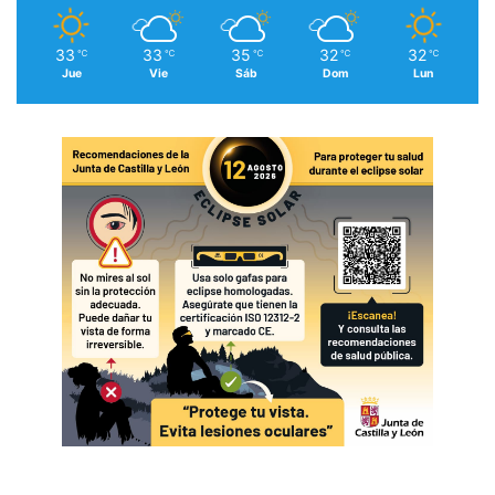
33
33
35
32
32
℃
℃
℃
℃
℃
Jue
Vie
Sáb
Dom
Lun