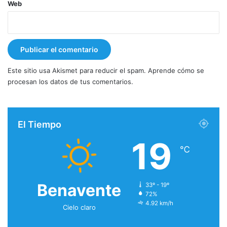
Web
Este sitio usa Akismet para reducir el spam.
Aprende cómo se
procesan los datos de tus comentarios.
El Tiempo
19
℃
Benavente
33º - 19º
72%
4.92 km/h
Cielo claro