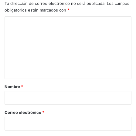
Tu dirección de correo electrónico no será publicada.
Los campos
obligatorios están marcados con
*
C
o
m
e
n
t
a
r
Nombre
*
i
o
*
Correo electrónico
*