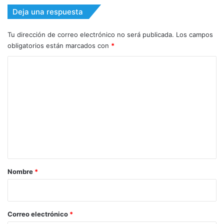
Deja una respuesta
Tu dirección de correo electrónico no será publicada.
Los campos
obligatorios están marcados con
*
C
o
m
e
n
t
a
r
Nombre
*
i
o
*
Correo electrónico
*