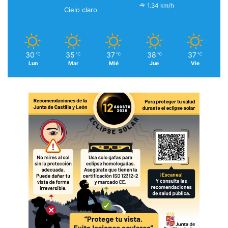
1.34 km/h
Cielo claro
30
35
37
38
37
℃
℃
℃
℃
℃
Lun
Mar
Mié
Jue
Vie