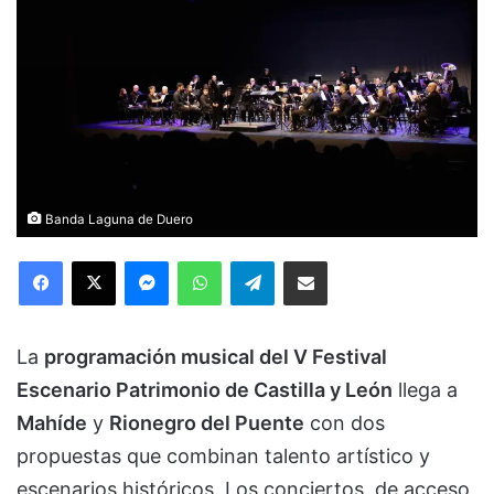
Banda Laguna de Duero
Facebook
X
Messenger
WhatsApp
Telegram
Compartir via Email
La
programación musical del V Festival
Escenario Patrimonio de Castilla y León
llega a
Mahíde
y
Rionegro del Puente
con dos
propuestas que combinan talento artístico y
escenarios históricos. Los conciertos, de acceso