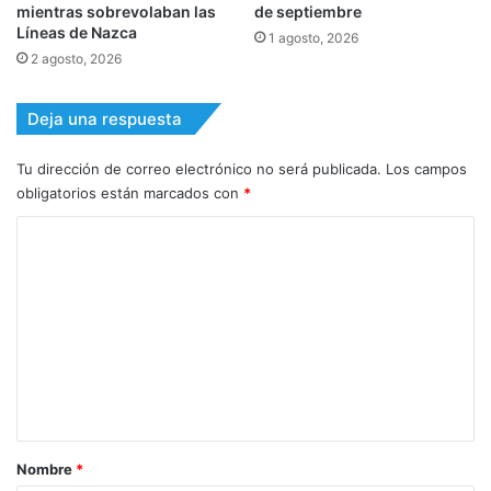
mientras sobrevolaban las
de septiembre
Líneas de Nazca
1 agosto, 2026
2 agosto, 2026
Deja una respuesta
Tu dirección de correo electrónico no será publicada.
Los campos
obligatorios están marcados con
*
C
o
m
e
n
t
a
r
Nombre
*