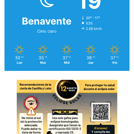
19
Benavente
30º - 17º
63%
2.68 km/h
Cielo claro
30
35
37
38
37
℃
℃
℃
℃
℃
Lun
Mar
Mié
Jue
Vie