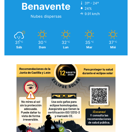
Benavente
31º - 24º
24%
9.91 km/h
Nubes dispersas
31
30
32
35
37
℃
℃
℃
℃
℃
Sáb
Dom
Lun
Mar
Mié