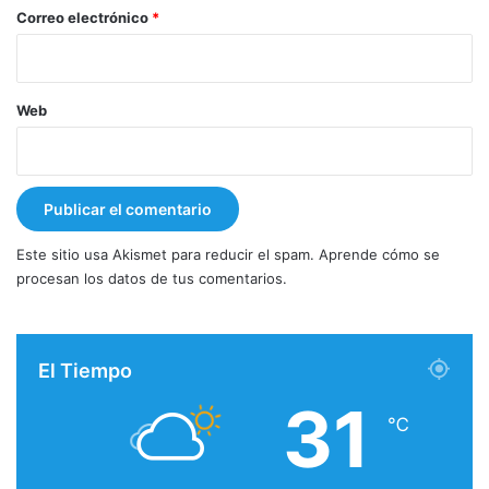
*
Correo electrónico
*
Web
Este sitio usa Akismet para reducir el spam.
Aprende cómo se
procesan los datos de tus comentarios.
El Tiempo
31
℃