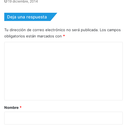
19 diciembre, 2014
Deja una respuesta
Tu dirección de correo electrónico no será publicada.
Los campos
obligatorios están marcados con
*
C
o
m
e
n
t
a
r
Nombre
*
i
o