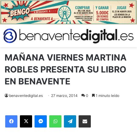
MAÑANA VIERNES MARTINA
ROBLES PRESENTA SU LIBRO
EN BENAVENTE
benaventedigital.es
27 marzo, 2014
0
1 minuto leído
Facebook
X
Messenger
WhatsApp
Telegram
Compartir via Email