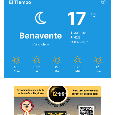
El Tiempo
17
℃
Benavente
33º - 16º
62%
0.45 km/h
Cielo claro
33
35
35
37
37
℃
℃
℃
℃
℃
Dom
Lun
Mar
Mié
Jue