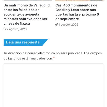
Un matrimonio de Valladolid,
Casi 400 monumentos de
entre los fallecidos del
Castilla y León abren sus
accidente de avioneta
puertas hasta el próximo 6
mientras sobrevolaban las
de septiembre
Líneas de Nazca
1 agosto, 2026
2 agosto, 2026
Deja una respuesta
Tu dirección de correo electrónico no será publicada.
Los campos
obligatorios están marcados con
*
C
o
m
e
n
t