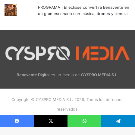
PROGRAMA | El eclipse convertirá Benavente en
un gran escenario con música, drones y ciencia
Benavente Digital
es un medio de
CYSPRO MEDIA S.L.
Copyright © CYSPRO MEDIA S.L. 2026. Todos los derechos
reservados.
Facebook
X
Instagram
Facebook
X
WhatsApp
Telegram