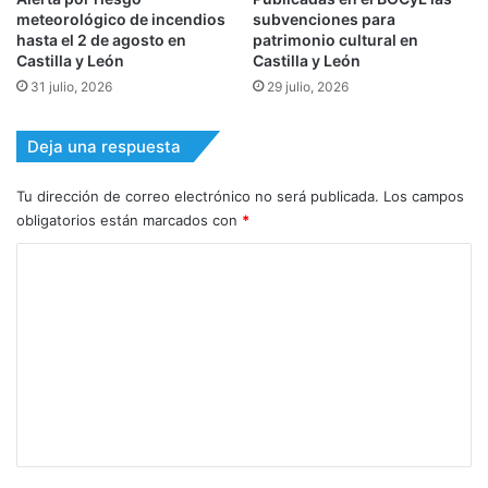
meteorológico de incendios
subvenciones para
hasta el 2 de agosto en
patrimonio cultural en
Castilla y León
Castilla y León
31 julio, 2026
29 julio, 2026
Deja una respuesta
Tu dirección de correo electrónico no será publicada.
Los campos
obligatorios están marcados con
*
C
o
m
e
n
t
a
r