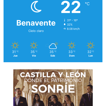
22
℃
Benavente
31º - 16º
32%
8.08 km/h
Cielo claro
31
35
35
33
32
℃
℃
℃
℃
℃
Jue
Vie
Sáb
Dom
Lun