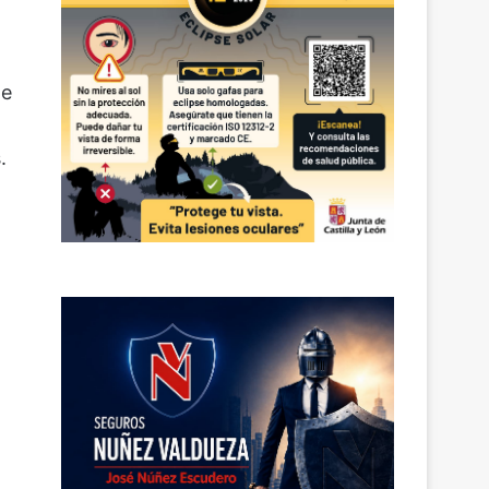
de
.
n