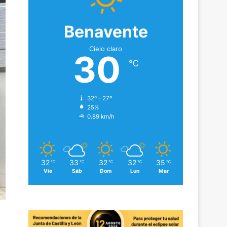
Benavente
Cielo claro
30
℃
32º - 27º
25%
0.89 km/h
32
33
32
32
35
℃
℃
℃
℃
℃
Vie
Sáb
Dom
Lun
Mar