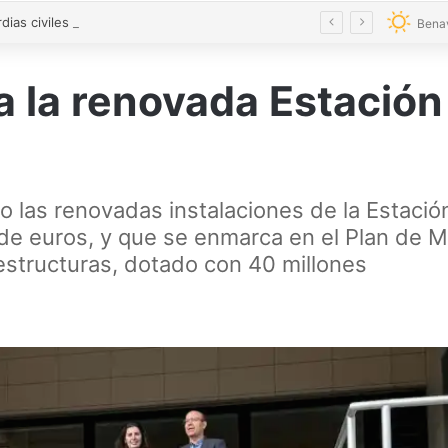
«Los guardias civiles de Zamora estamos destrozados»: el homenaje a las tres mujeres asesinadas por violencia machista
Bena
 la renovada Estación
ado las renovadas instalaciones de la Estac
de euros, y que se enmarca en el Plan de M
estructuras, dotado con 40 millones