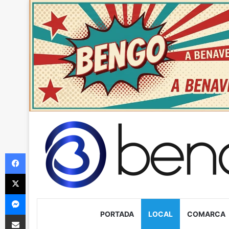
Facebook
X
Messenger
PORTADA
LOCAL
COMARCA
Compartir via Email