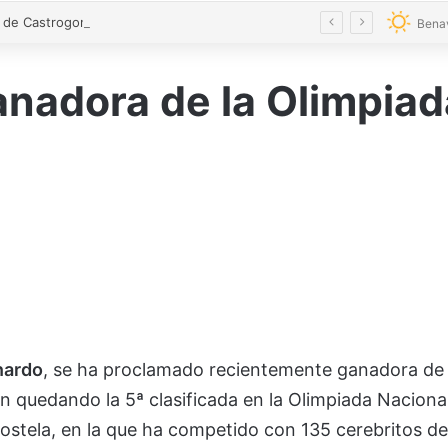
El alcalde de Castrogonzalo pide frenar la tensión tras un acto vandálico contra una edil
Bena
anadora de la Olimpia
nardo
, se ha proclamado recientemente ganadora de
n quedando la 5ª clasificada en la Olimpiada Naciona
stela, en la que ha competido con 135 cerebritos de