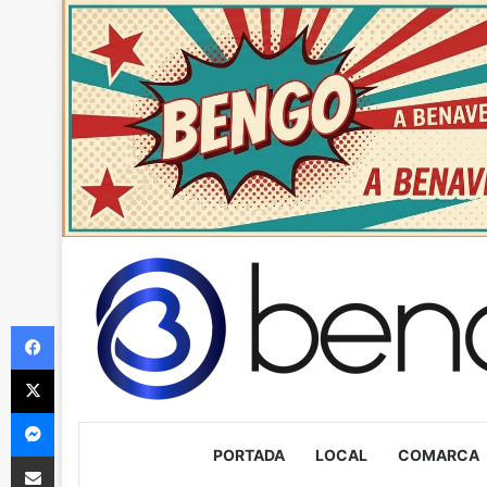
Facebook
X
Messenger
PORTADA
LOCAL
COMARCA
Compartir via Email