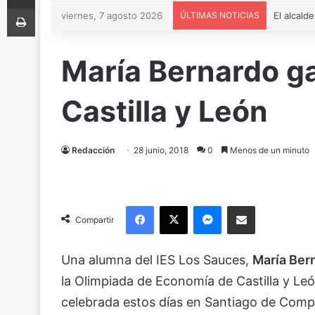
Imprimir
viernes, 7 agosto 2026
ÚLTIMAS NOTICIAS
María Bernardo g
Castilla y León
Redacción
28 junio, 2018
0
Menos de un minuto
Facebook
X
Messenger
Compartir via Email
Compartir
Una alumna del IES Los Sauces,
María Ber
la Olimpiada de Economía de Castilla y Leó
celebrada estos días en Santiago de Compo