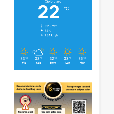
Cielo claro
22
℃
33º - 22º
54%
1.34 km/h
33
33
32
33
35
℃
℃
℃
℃
℃
Vie
Sáb
Dom
Lun
Mar