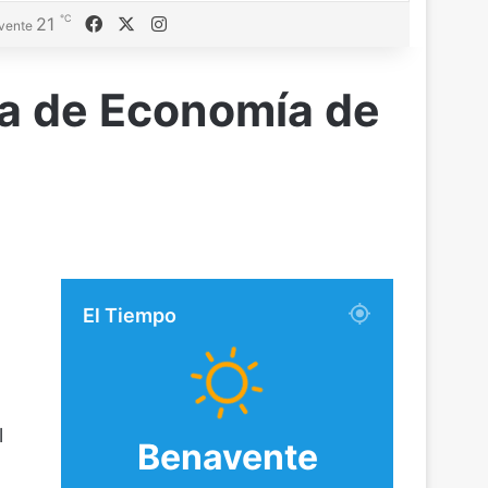
℃
21
Facebook
X
Instagram
vente
da de Economía de
El Tiempo
l
Benavente