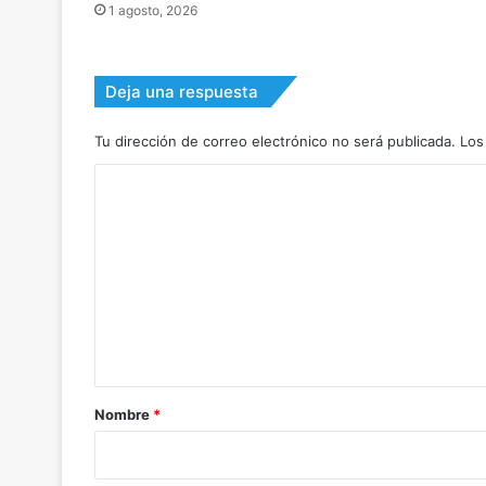
1 agosto, 2026
Deja una respuesta
Tu dirección de correo electrónico no será publicada.
Los
C
o
m
e
n
t
a
r
Nombre
*
i
o