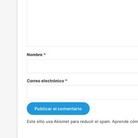
m
e
n
t
a
r
Nombre
*
i
o
*
Correo electrónico
*
Este sitio usa Akismet para reducir el spam.
Aprende cómo