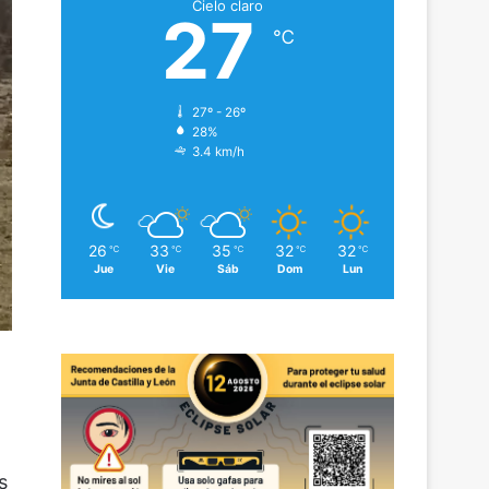
Cielo claro
27
℃
27º - 26º
28%
3.4 km/h
26
33
35
32
32
℃
℃
℃
℃
℃
Jue
Vie
Sáb
Dom
Lun
s