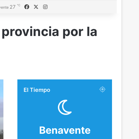
℃
Facebook
X
Instagram
27
vente
provincia por la
El Tiempo
Benavente