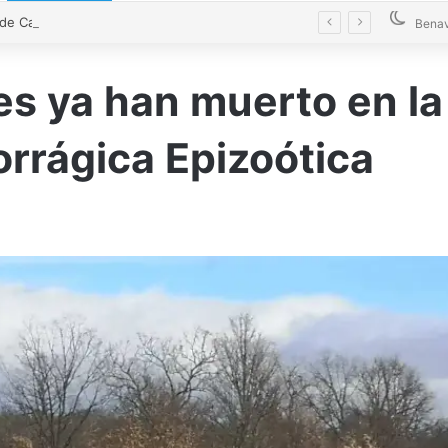
El alcalde de Castrogonzalo pide frenar la tensión tras un acto vandálico contra una edil
Bena
s ya han muerto en la 
rágica Epizoótica