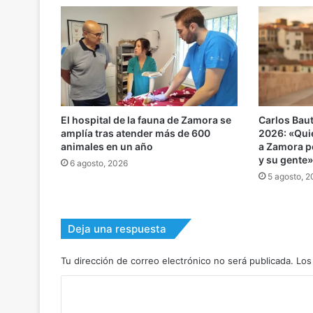
El hospital de la fauna de Zamora se
Carlos Baut
amplía tras atender más de 600
2026: «Qui
animales en un año
a Zamora po
y su gente
6 agosto, 2026
5 agosto, 
Deja una respuesta
Tu dirección de correo electrónico no será publicada.
Los
C
o