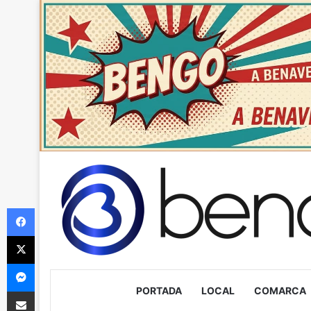
Facebook
X
Messenger
PORTADA
LOCAL
COMARCA
Compartir via Email