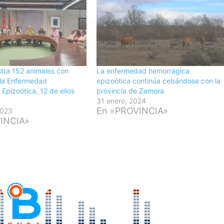
tra 152 animales con
La enfermedad hemorrágica
 la Enfermedad
epizoótica continúa cebándose con la
Epizoótica, 12 de ellos
provincia de Zamora
31 enero, 2024
En «PROVINCIA»
2023
INCIA»