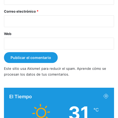
o
*
Correo electrónico
*
Web
Este sitio usa Akismet para reducir el spam.
Aprende cómo se
procesan los datos de tus comentarios.
El Tiempo
31
℃