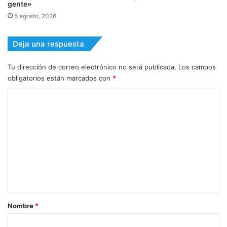
gente»
5 agosto, 2026
Deja una respuesta
Tu dirección de correo electrónico no será publicada.
Los campos
obligatorios están marcados con
*
C
o
m
e
n
t
a
r
Nombre
*
i