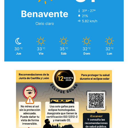
Benavente
31º - 27º
21%
5.82 km/h
Cielo claro
30
33
35
32
32
℃
℃
℃
℃
℃
Jue
Vie
Sáb
Dom
Lun