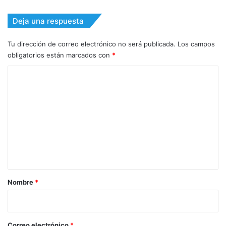
Deja una respuesta
Tu dirección de correo electrónico no será publicada.
Los campos
obligatorios están marcados con
*
C
o
m
e
n
t
a
r
Nombre
*
i
o
*
Correo electrónico
*