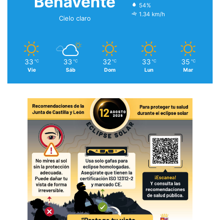
Benavente
54%
1.34 km/h
Cielo claro
33
33
32
33
35
℃
℃
℃
℃
℃
Vie
Sáb
Dom
Lun
Mar