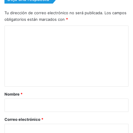
Tu dirección de correo electrónico no será publicada.
Los campos
obligatorios están marcados con
*
C
o
m
e
n
t
a
r
Nombre
*
i
o
*
Correo electrónico
*