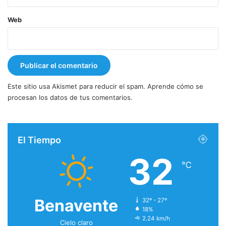
Web
Este sitio usa Akismet para reducir el spam.
Aprende cómo se
procesan los datos de tus comentarios.
El Tiempo
32
℃
Benavente
32º - 27º
18%
2.24 km/h
Cielo claro