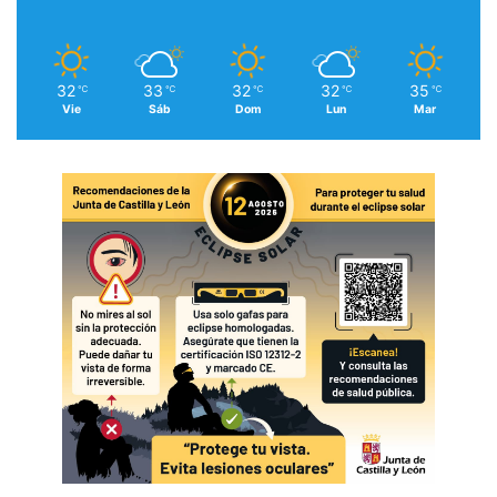
32
33
32
32
35
℃
℃
℃
℃
℃
Vie
Sáb
Dom
Lun
Mar