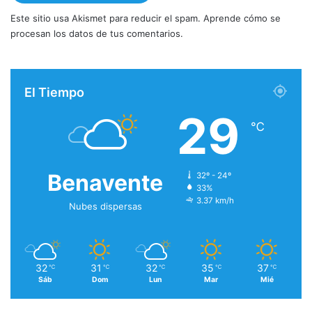
Este sitio usa Akismet para reducir el spam.
Aprende cómo se
procesan los datos de tus comentarios.
El Tiempo
29
℃
Benavente
32º - 24º
33%
3.37 km/h
Nubes dispersas
32
31
32
35
37
℃
℃
℃
℃
℃
Sáb
Dom
Lun
Mar
Mié